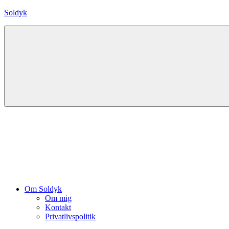
Skip
Soldyk
to
content
Menu
Om Soldyk
Om mig
Kontakt
Privatlivspolitik